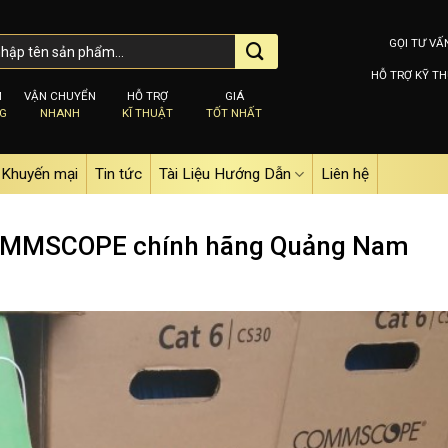
GỌI TƯ VẤ
HỖ TRỢ KỸ TH
M
VẬN CHUYỂN
HỖ TRỢ
GIÁ
NG
NHANH
KĨ THUẬT
TỐT NHẤT
Khuyến mại
Tin tức
Tài Liệu Hướng Dẫn
Liên hệ
OMMSCOPE chính hãng Quảng Nam