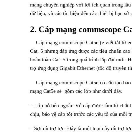
mạng chuyên nghiệp với lợi ích quan trọng lâu 
dữ liệu, và các tín hiệu đến các thiết bị bạn s
2. Cáp mạng commscope Cat
Cáp mạng commscope Cat5e (e viết tắt từ enhan
Cat. 5 nhưng đáp ứng được các tiêu chuẩn cao 
hoàn toàn Cat. 5 trong quá trình lắp đặt mới. H
trợ ứng dụng Gigabit Ethernet (tốc độ truyền t
Cáp mạng commscope Cat5e có cấu tạo bao gồm
mạng Cat5e sẽ gồm các lớp như dưới đây.
– Lớp bỏ bên ngoài: Vỏ cáp được làm từ chất l
chịu, bảo vệ cáp tốt trước các yếu tố của môi t
– Sợi dù trợ lực: Đây là một loại dây dù trợ lự