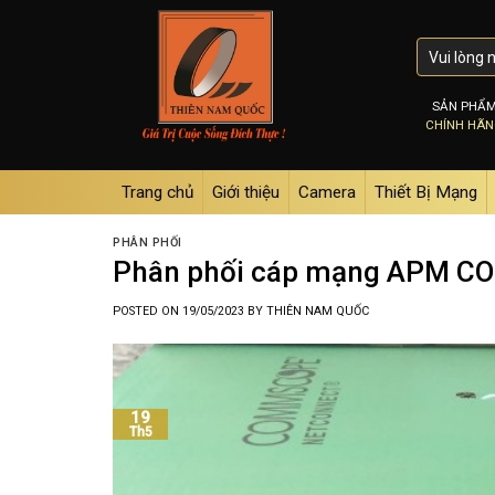
Skip
to
content
SẢN PHẨ
CHÍNH HÃ
Trang chủ
Giới thiệu
Camera
Thiết Bị Mạng
PHÂN PHỐI
Phân phối cáp mạng APM C
POSTED ON
19/05/2023
BY
THIÊN NAM QUỐC
19
Th5