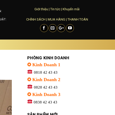
Giới thiệu
|
Tin tức
|
Khuyến mãi
N:
CHÍNH SÁCH
|
MUA HÀNG
|
THANH TOÁN
UẬT:
PHÒNG KINH DOANH
✪ Kinh Doanh 1
0818 42 43 43
✪ Kinh Doanh 2
0828 42 43 43
✪ Kinh Doanh 3
0838 42 43 43
SẢN PHẨM MỚI