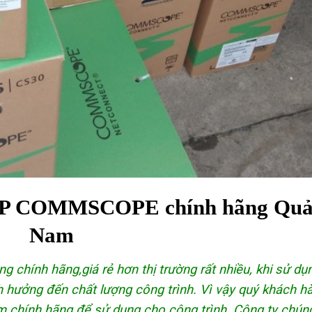
MP COMMSCOPE chính hãng Qu
Nam
 chính hãng,giá rẻ hơn thị trường rất nhiều, khi sử dụ
h hưởng đến chất lượng công trình. Vì vậy quý khách h
 chính hãng để sử dụng cho công trình. Công ty chún