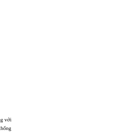
ng với
 thống