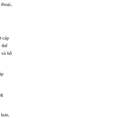
thoại,
ừ cáp
 thế
5 và hỗ
áp
ng
ễ hơn.