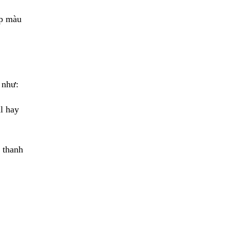
ặp màu
 như:
l hay
 thanh