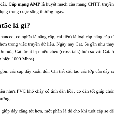
dài.
Cáp mạng AMP
là huyết mạch của mạng CNTT, truyền 
ử dụng trong cuộc sống thường ngày.
5e là gì?
ced, có nghĩa là nâng cấp, cải tiến) là loại cáp nâng cấp t
hơn trong việc truyền dữ liệu. Ngày nay Cat. 5e gần như thay
ơn nữa, Cat. 5e ít bị nhiễu chéo (cross-talk) hơn so với Cat. 
ín hiệu 1000 Mbps)
 các cặp dây xoắn đôi. Chi tiết cấu tạo các lớp của dây c
iệu nhựa PVC khó cháy có tính đàn hồi , co dãn tốt giúp chố
rường.
c giúp dây căng tốt hơn, một phần là để cho khi tuốt cáp sẽ d