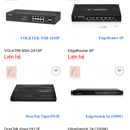
Add to
Add to
wishlist
wishlist
VOLKTEK NSH-2410P
EdgeRouter 6P
Liên hệ
Liên hệ
Add to
Add to
wishlist
wishlist
DrayTek Vigor2912F
EdgeSwitch 24 (250W)