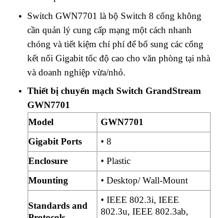
Switch GWN7701 là bộ Switch 8 cổng không
cần quản lý cung cấp mạng một cách nhanh
chóng và tiết kiệm chí phí để bổ sung các cổng
kết nối Gigabit tốc độ cao cho văn phòng tại nhà
và doanh nghiệp vừa/nhỏ.
Thiết bị chuyển mạch Switch GrandStream
GWN7701
Model
GWN7701
Gigabit Ports
• 8
Enclosure
• Plastic
Mounting
• Desktop/ Wall-Mount
• IEEE 802.3i, IEEE
Standards and
802.3u, IEEE 802.3ab,
Protocols