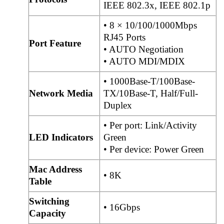
IEEE 802.3x, IEEE 802.1p
• 8 × 10/100/1000Mbps
RJ45 Ports
Port Feature
• AUTO Negotiation
• AUTO MDI/MDIX
• 1000Base-T/100Base-
Network Media
TX/10Base-T, Half/Full-
Duplex
• Per port: Link/Activity
LED Indicators
Green
• Per device: Power Green
Mac Address
• 8K
Table
Switching
• 16Gbps
Capacity