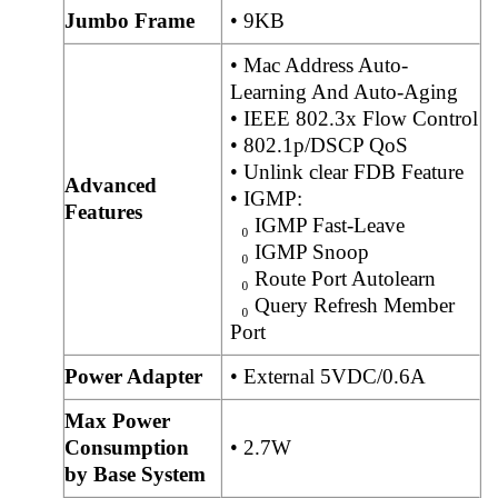
Jumbo Frame
• 9KB
• Mac Address Auto-
Learning And Auto-Aging
• IEEE 802.3x Flow Control
• 802.1p/DSCP QoS
• Unlink clear FDB Feature
Advanced
• IGMP:
Features
₀ IGMP Fast-Leave
₀ IGMP Snoop
₀ Route Port Autolearn
₀ Query Refresh Member
Port
Power Adapter
• External 5VDC/0.6A
Max Power
Consumption
• 2.7W
by Base System