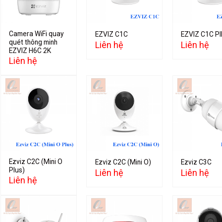
Camera WiFi quay
EZVIZ C1C
EZVIZ C1C PI
quét thông minh
Liên hệ
Liên hệ
EZVIZ H6C 2K
Liên hệ
Add to
Add to
wishlist
wishlist
Ezviz C2C (Mini O
Ezviz C2C (Mini O)
Ezviz C3C
Plus)
Liên hệ
Liên hệ
Liên hệ