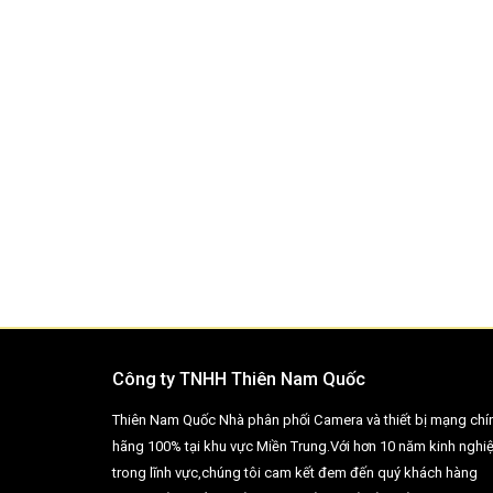
Công ty TNHH Thiên Nam Quốc
Thiên Nam Quốc Nhà phân phối Camera và thiết bị mạng chí
hãng 100% tại khu vực Miền Trung.Với hơn 10 năm kinh nghi
trong lĩnh vực,chúng tôi cam kết đem đến quý khách hàng