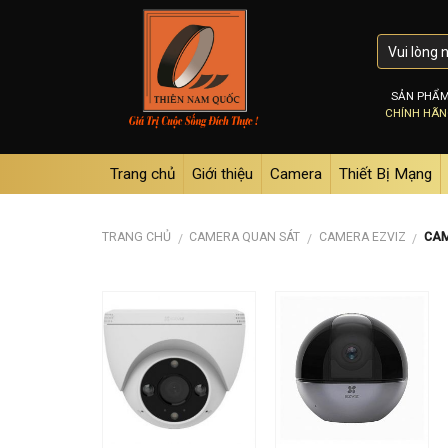
Skip
to
content
SẢN PHẨ
CHÍNH HÃ
Trang chủ
Giới thiệu
Camera
Thiết Bị Mạng
TRANG CHỦ
CAMERA QUAN SÁT
CAMERA EZVIZ
CAM
/
/
/
Add to
Add to
wishlist
wishlist