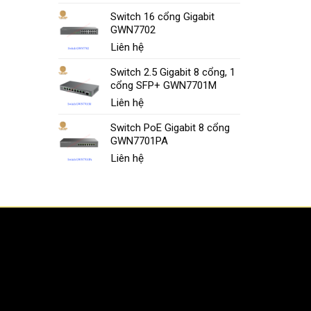
Switch 16 cổng Gigabit
GWN7702
Liên hệ
Switch 2.5 Gigabit 8 cổng, 1
cổng SFP+ GWN7701M
Liên hệ
Switch PoE Gigabit 8 cổng
GWN7701PA
Liên hệ