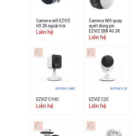
Camera wifi EZVIZ
Camera Wifi quay
H3 2K ngoài trời
quét dùng pin
EZVIZ EB8 4G 2K
Liên hệ
Liên hệ
Add to
Add to
wishlist
wishlist
EZVIZ C1HC
EZVIZ C2C
Liên hệ
Liên hệ