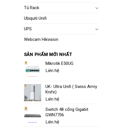
Tủ Rack
Ubiquiti Unifi
UPS
Webcam Hikvision
SẢN PHẨM MỚI NHẤT
Mikrotik E50UG
Liên hệ
UK- Ultra Unifi ( Swiss Army
Knife)
Liên hệ
Switch 48 cổng Gigabit
GWN7706
Liên hệ