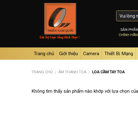
Skip
to
content
SẢN PHẨ
CHÍNH HÃ
Trang chủ
Giới thiệu
Camera
Thiết Bị Mạng
TRANG CHỦ
ÂM THANH TOA
LOA CẦM TAY TOA
/
/
Không tìm thấy sản phẩm nào khớp với lựa chọn của