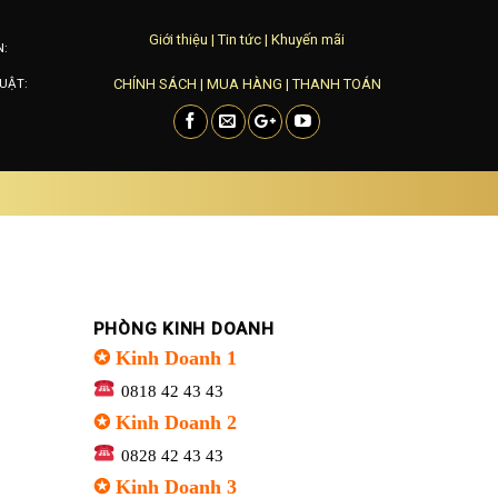
Giới thiệu
|
Tin tức
|
Khuyến mãi
N:
CHÍNH SÁCH
|
MUA HÀNG
|
THANH TOÁN
UẬT:
PHÒNG KINH DOANH
✪ Kinh Doanh 1
0818 42 43 43
✪ Kinh Doanh 2
0828 42 43 43
✪ Kinh Doanh 3