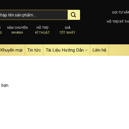
GỌI TƯ VẤ
HỖ TRỢ KỸ TH
M
VẬN CHUYỂN
HỖ TRỢ
GIÁ
NG
NHANH
KĨ THUẬT
TỐT NHẤT
Khuyến mại
Tin tức
Tài Liệu Hướng Dẫn
Liên hệ
 bạn.