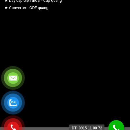
★ Dây cáp điện thoại - Cáp quang
★ Converter - ODF quang
ĐT: 0915 11 00 72