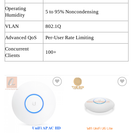
Operating
5 to 95% Noncondensing
Humidity
VLAN
802.1Q
Advanced QoS
Per-User Rate Limiting
Concurrent
100+
Clients
Add to
Add to
wishlist
wishlist