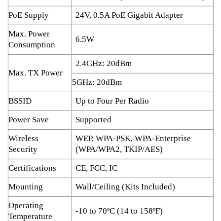
PoE Supply
24V, 0.5A PoE Gigabit Adapter
Max. Power
6.5W
Consumption
2.4GHz: 20dBm
Max. TX Power
5GHz: 20dBm
BSSID
Up to Four Per Radio
Power Save
Supported
Wireless
WEP, WPA-PSK, WPA-Enterprise
Security
(WPA/WPA2, TKIP/AES)
Certifications
CE, FCC, IC
Mounting
Wall/Ceiling (Kits Included)
Operating
-10 to 70ºC (14 to 158ºF)
Temperature