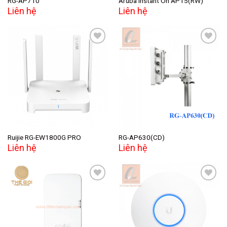
RG-AP710
Aruba Instant On AP15(RW)
Liên hệ
Liên hệ
Add to
Add to
wishlist
wishlist
Ruijie RG-EW1800G PRO
RG-AP630(CD)
Liên hệ
Liên hệ
Add to
Add to
wishlist
wishlist