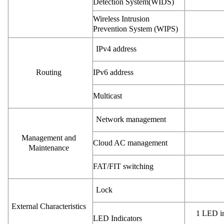
Detection System(WIDS)
Wireless Intrusion
Prevention System (WIPS)
IPv4 address
IPv6 address
Routing
Multicast
Network management
Management and
Cloud AC management
Maintenance
FAT/FIT switching
Lock
External Characteristics
1 LED in
LED Indicators