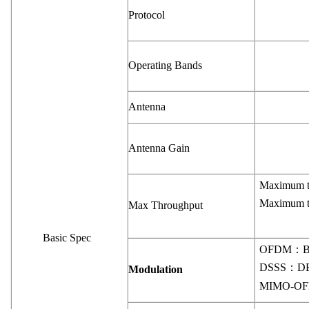
Protocol
Operating Bands
Antenna
Antenna Gain
Maximum t
Maximum t
Max Throughput
Basic Spec
OFDM：BP
DSSS：DB
Modulation
MIMO-OF