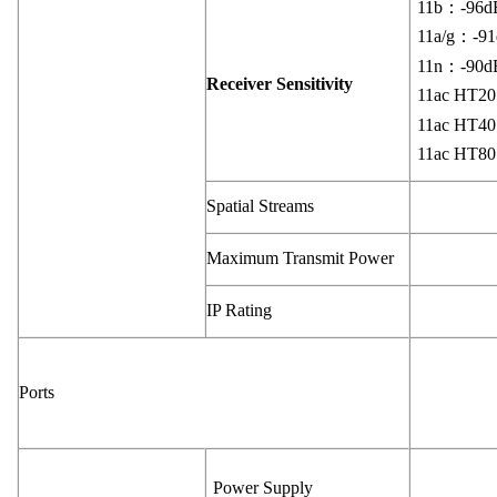
11b：-96
11a/g：-
11n：-9
Receiver Sensitivity
11ac HT
11ac HT
11ac HT
Spatial Streams
Maximum Transmit Power
IP Rating
Ports
Power Supply