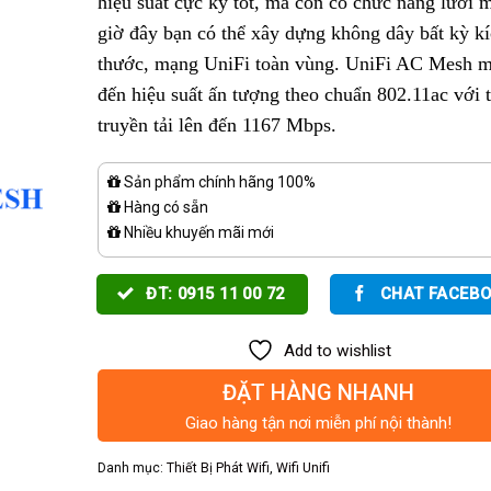
hiệu suất cực kỳ tốt, mà còn có chức năng lưới 
giờ đây bạn có thể xây dựng không dây bất kỳ k
thước, mạng UniFi toàn vùng. UniFi AC Mesh 
đến hiệu suất ấn tượng theo chuẩn 802.11ac với 
truyền tải lên đến 1167 Mbps.
Sản phẩm chính hãng 100%
Hàng có sẵn
Nhiều khuyến mãi mới
ĐT: 0915 11 00 72
CHAT FACEB
Add to wishlist
ĐẶT HÀNG NHANH
Giao hàng tận nơi miễn phí nội thành!
Danh mục:
Thiết Bị Phát Wifi
,
Wifi Unifi