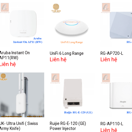
Add to
Add to
A
wishlist
wishlist
w
Aruba Instant On
UniFi 6 Long Range
RG-AP720-L
AP11(RW)
Liên hệ
Liên hệ
Liên hệ
Add to
Add to
A
wishlist
wishlist
w
UK- Ultra Unifi ( Swiss
Ruijie RG-E-120 (GE)
RG-AP110-L
Army Knife)
Power Injector
Liên hệ