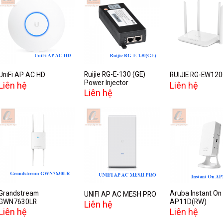
Add to
Add to
A
wishlist
wishlist
w
Ruijie RG-E-130 (GE)
UniFi AP AC HD
RUIJIE RG-EW120
Power Injector
Liên hệ
Liên hệ
Liên hệ
Add to
Add to
A
wishlist
wishlist
w
Grandstream
Aruba Instant On
UNIFI AP AC MESH PRO
GWN7630LR
AP11D(RW)
Liên hệ
Liên hệ
Liên hệ