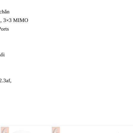
 chắn
dBi, 3×3 MIMO
orts
nối
.3af,