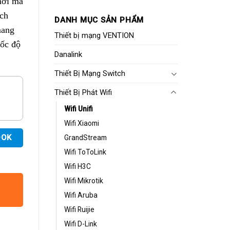
mới mà
ích
DANH MỤC SẢN PHẨM
mang
Thiết bị mạng VENTION
tốc độ
Danalink
Thiết Bị Mạng Switch
Thiết Bị Phát Wifi
Wifi Unifi
Wifi Xiaomi
OOK
GrandStream
Wifi ToToLink
Wifi H3C
Wifi Mikrotik
Wifi Aruba
Wifi Ruijie
Wifi D-Link