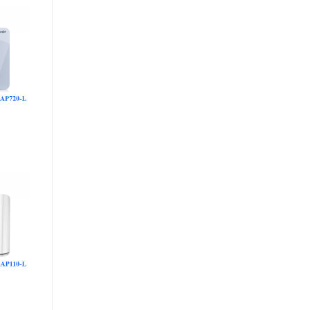
dd to
ishlist
dd to
ishlist