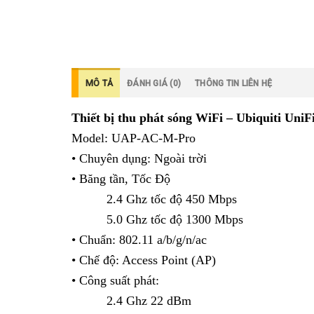
MÔ TẢ
ĐÁNH GIÁ (0)
THÔNG TIN LIÊN HỆ
Thiết bị thu phát sóng WiFi – Ubiquiti Un
Model: UAP-AC-M-Pro
• Chuyên dụng: Ngoài trời
• Băng tần, Tốc Độ
2.4 Ghz tốc độ 450 Mbps
5.0 Ghz tốc độ 1300 Mbps
• Chuẩn: 802.11 a/b/g/n/ac
• Chế độ: Access Point (AP)
• Công suất phát:
2.4 Ghz 22 dBm