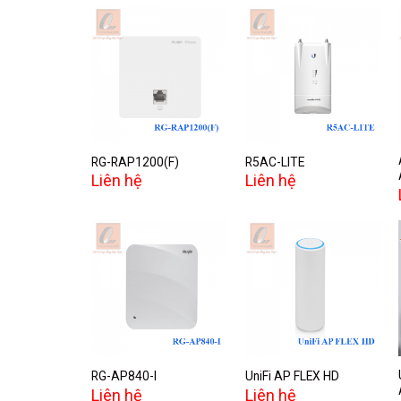
Add to
Add to
wishlist
wishlist
RG-RAP1200(F)
R5AC-LITE
Liên hệ
Liên hệ
Add to
Add to
wishlist
wishlist
RG-AP840-I
UniFi AP FLEX HD
Liên hệ
Liên hệ