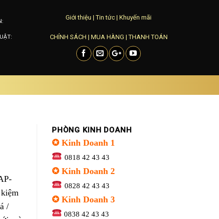
Giới thiệu
|
Tin tức
|
Khuyến mãi
N:
CHÍNH SÁCH
|
MUA HÀNG
|
THANH TOÁN
UẬT:
PHÒNG KINH DOANH
✪ Kinh Doanh 1
0818 42 43 43
✪ Kinh Doanh 2
AP-
0828 42 43 43
 kiệm
✪ Kinh Doanh 3
á /
0838 42 43 43