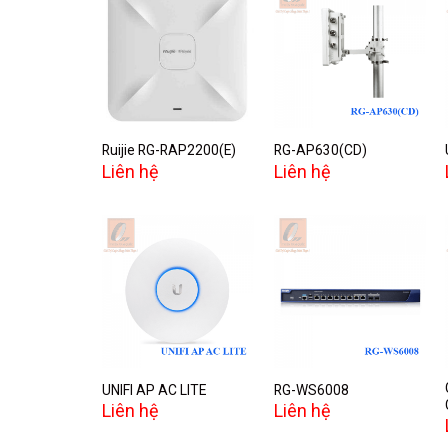
Add to
Add to
wishlist
wishlist
Ruijie RG-RAP2200(E)
RG-AP630(CD)
Liên hệ
Liên hệ
Add to
Add to
wishlist
wishlist
UNIFI AP AC LITE
RG-WS6008
Liên hệ
Liên hệ