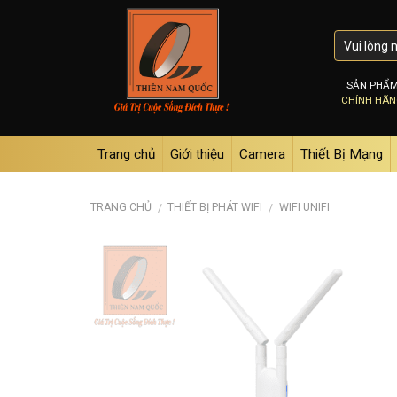
Skip
to
content
SẢN PHẨ
CHÍNH HÃ
Trang chủ
Giới thiệu
Camera
Thiết Bị Mạng
TRANG CHỦ
THIẾT BỊ PHÁT WIFI
WIFI UNIFI
/
/