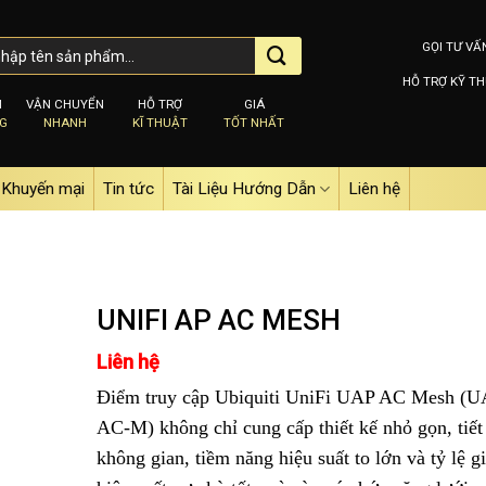
GỌI TƯ VẤ
HỖ TRỢ KỸ TH
M
VẬN CHUYỂN
HỖ TRỢ
GIÁ
NG
NHANH
KĨ THUẬT
TỐT NHẤT
Khuyến mại
Tin tức
Tài Liệu Hướng Dẫn
Liên hệ
UNIFI AP AC MESH
Liên hệ
Add to
Điểm truy cập Ubiquiti UniFi UAP AC Mesh (U
wishlist
AC-M) không chỉ cung cấp thiết kế nhỏ gọn, tiết
không gian, tiềm năng hiệu suất to lớn và tỷ lệ gi