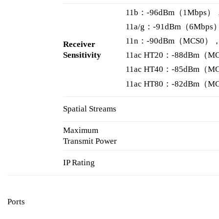
11b：-96dBm（1Mbps）
11a/g：-91dBm（6Mbp
11n：-90dBm（MCS0）
Receiver
Sensitivity
11ac HT20：-88dBm（M
11ac HT40：-85dBm（M
11ac HT80：-82dBm（M
Spatial Streams
Maximum
Transmit Power
IP Rating
Ports