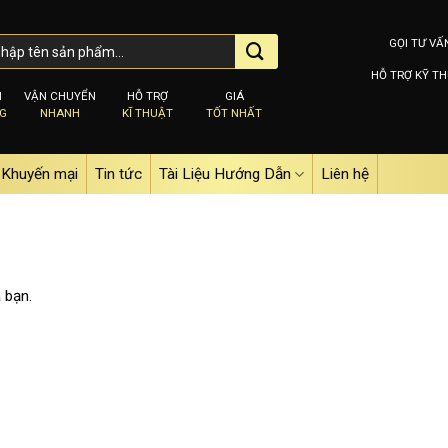
GỌI TƯ VẤ
HỖ TRỢ KỸ TH
M
VẬN CHUYỂN
HỖ TRỢ
GIÁ
NG
NHANH
KĨ THUẬT
TỐT NHẤT
Khuyến mại
Tin tức
Tài Liệu Hướng Dẫn
Liên hệ
 bạn.