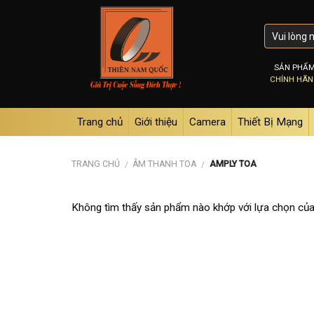
Skip
to
content
SẢN PHẨ
CHÍNH HÃ
Trang chủ
Giới thiệu
Camera
Thiết Bị Mạng
TRANG CHỦ
ÂM THANH TOA
AMPLY TOA
/
/
Không tìm thấy sản phẩm nào khớp với lựa chọn của