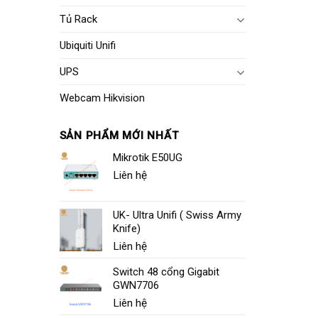
Tủ Rack
Ubiquiti Unifi
UPS
Webcam Hikvision
SẢN PHẨM MỚI NHẤT
Mikrotik E50UG
Liên hệ
UK- Ultra Unifi ( Swiss Army
Knife)
Liên hệ
Switch 48 cổng Gigabit
GWN7706
Liên hệ