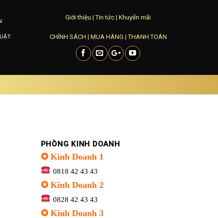
Giới thiệu
|
Tin tức
|
Khuyến mãi
N:
CHÍNH SÁCH
|
MUA HÀNG
|
THANH TOÁN
UẬT:
PHÒNG KINH DOANH
✪ Kinh Doanh 1
0818 42 43 43
✪ Kinh Doanh 2
0828 42 43 43
✪ Kinh Doanh 3