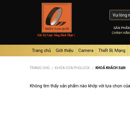
Skip
to
content
SẢN PHẨ
CHÍNH HÃ
Trang chủ
Giới thiệu
Camera
Thiết Bị Mạng
TRANG CHỦ
KHÓA CỬA PHGLOCK
KHOÁ KHÁCH SẠN
/
/
Không tìm thấy sản phẩm nào khớp với lựa chọn của