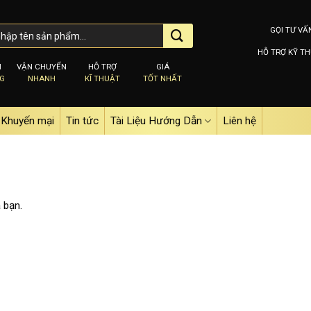
GỌI TƯ VẤ
HỖ TRỢ KỸ TH
M
VẬN CHUYỂN
HỖ TRỢ
GIÁ
NG
NHANH
KĨ THUẬT
TỐT NHẤT
Khuyến mại
Tin tức
Tài Liệu Hướng Dẫn
Liên hệ
 bạn.