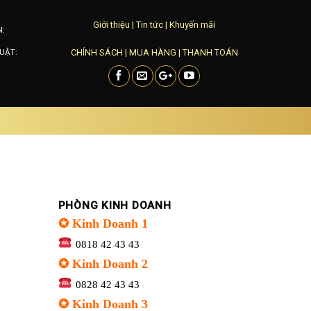
Giới thiệu
|
Tin tức
|
Khuyến mãi
N:
CHÍNH SÁCH
|
MUA HÀNG
|
THANH TOÁN
UẬT:
PHÒNG KINH DOANH
✪ Kinh Doanh 1
0818 42 43 43
✪ Kinh Doanh 2
0828 42 43 43
✪ Kinh Doanh 3