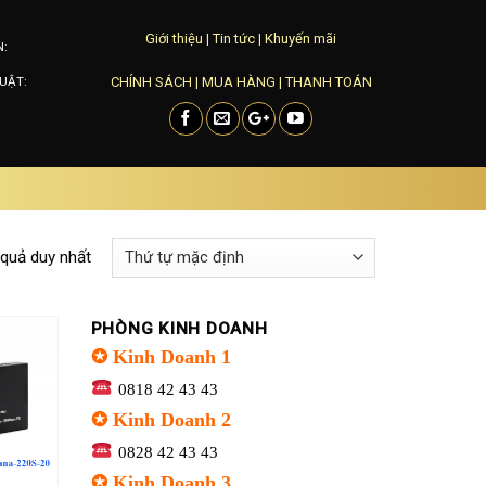
Giới thiệu
|
Tin tức
|
Khuyến mãi
N:
CHÍNH SÁCH
|
MUA HÀNG
|
THANH TOÁN
UẬT:
 quả duy nhất
PHÒNG KINH DOANH
✪ Kinh Doanh 1
0818 42 43 43
Add to
✪ Kinh Doanh 2
wishlist
0828 42 43 43
✪ Kinh Doanh 3