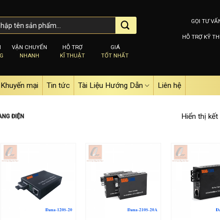
GỌI TƯ VẤ
HỖ TRỢ KỸ TH
M
VẬN CHUYỂN
HỖ TRỢ
GIÁ
NG
NHANH
KĨ THUẬT
TỐT NHẤT
Khuyến mại
Tin tức
Tài Liệu Hướng Dẫn
Liên hệ
Hiển thị kết
NG ĐIỆN
Add to
Add to
wishlist
wishlist