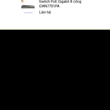
Switch PoE Gigabit 8 cổng
GWN7701PA
Liên hệ