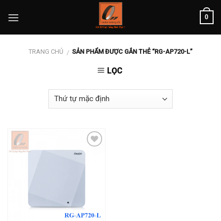
Skip
0
to
content
TRANG CHỦ
SẢN PHẨM ĐƯỢC GẮN THẺ “RG-AP720-L”
/
LỌC
Add to
wishlist