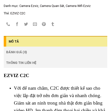
Danh mục:
Camera Ezviz
,
Camera Quan Sát
,
Camera Wifi Ezviz
Thẻ:
EZVIZ C2C
MÔ TẢ
ĐÁNH GIÁ (0)
THÔNG TIN LIÊN HỆ
EZVIZ C2C
Với đế nam châm, C2C được thiết kế sao cho
việc lắp đặt trở nên đơn giản và nhanh chóng.
Giám sát an ninh trong nhà thật đơn giản bằng
video HD, âm thanh đàm thoại hai chiều và khả