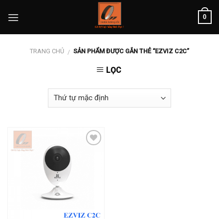
Skip
0
to
content
TRANG CHỦ
SẢN PHẨM ĐƯỢC GẮN THẺ “EZVIZ C2C”
/
LỌC
Add to
wishlist