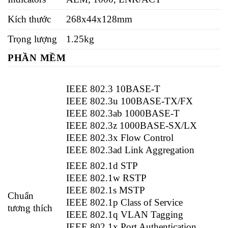
Kích thước
268x44x128mm
Trọng lượng
1.25kg
PHẦN MỀM
IEEE 802.3 10BASE-T
IEEE 802.3u 100BASE-TX/FX
IEEE 802.3ab 1000BASE-T
IEEE 802.3z 1000BASE-SX/LX
IEEE 802.3x Flow Control
IEEE 802.3ad Link Aggregation
IEEE 802.1d STP
IEEE 802.1w RSTP
IEEE 802.1s MSTP
Chuẩn
IEEE 802.1p Class of Service
tương thích
IEEE 802.1q VLAN Tagging
IEEE 802.1x Port Authentication