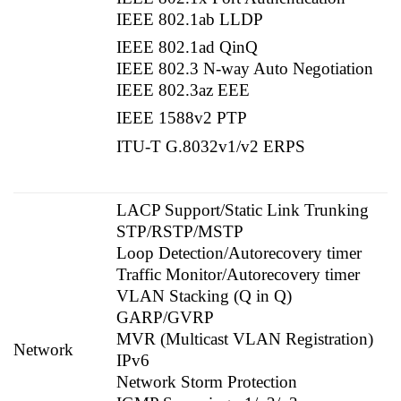
IEEE 802.1ab LLDP
IEEE 802.1ad QinQ
IEEE 802.3 N-way Auto Negotiation
IEEE 802.3az EEE
IEEE 1588v2 PTP
ITU-T G.8032v1/v2 ERPS
LACP Support/Static Link Trunking
STP/RSTP/MSTP
Loop Detection/Autorecovery timer
Traffic Monitor/Autorecovery timer
VLAN Stacking (Q in Q)
GARP/GVRP
MVR (Multicast VLAN Registration)
Network
IPv6
Network Storm Protection