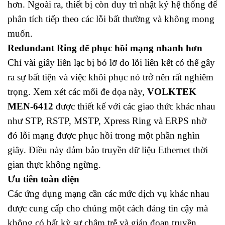
hơn. Ngoài ra, thiết bị còn duy trì nhật ký hệ thống để
phân tích tiếp theo các lỗi bất thường và không mong
muốn.
Redundant Ring để phục hồi mạng nhanh hơn
Chỉ vài giây liên lạc bị bỏ lỡ do lỗi liên kết có thể gây
ra sự bất tiện và việc khôi phục nó trở nên rất nghiêm
trọng. Xem xét các mối đe dọa này,
VOLKTEK
MEN-6412
được thiết kế với các giao thức khác nhau
như STP, RSTP, MSTP, Xpress Ring và ERPS nhờ
đó lỗi mạng được phục hồi trong một phần nghìn
giây. Điều này đảm bảo truyền dữ liệu Ethernet thời
gian thực không ngừng.
Ưu tiên toàn diện
Các ứng dụng mạng cần các mức dịch vụ khác nhau
được cung cấp cho chúng một cách đáng tin cậy mà
không có bất kỳ sự chậm trễ và gián đoạn truyền