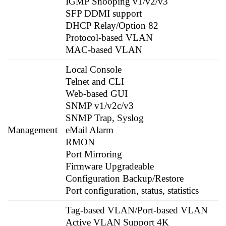
IGMP Snooping v1/v2/v3
SFP DDMI support
DHCP Relay/Option 82
Protocol-based VLAN
MAC-based VLAN
Local Console
Telnet and CLI
Web-based GUI
SNMP v1/v2c/v3
SNMP Trap, Syslog
Management
eMail Alarm
RMON
Port Mirroring
Firmware Upgradeable
Configuration Backup/Restore
Port configuration, status, statistics
Tag-based VLAN/Port-based VLAN
Active VLAN Support 4K