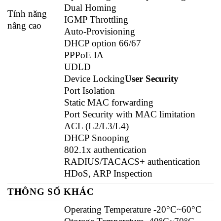
Dual Homing
Tính năng
IGMP Throttling
nâng cao
Auto-Provisioning
DHCP option 66/67
PPPoE IA
UDLD
Device Locking
User Security
Port Isolation
Static MAC forwarding
Port Security with MAC limitation
ACL (L2/L3/L4)
DHCP Snooping
802.1x authentication
RADIUS/TACACS+ authentication
HDoS, ARP Inspection
THÔNG SỐ KHÁC
Operating Temperature -20°C~60°C