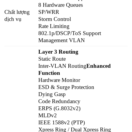
8 Hardware Queues
Chất lượng
SP/WRR
dịch vụ
Storm Control
Rate Limiting
802.1p/DSCP/ToS Support
Management VLAN
Layer 3 Routing
Static Route
Inter-VLAN Routing
Enhanced
Function
Hardware Monitor
ESD & Surge Protection
Dying Gasp
Code Redundancy
ERPS (G.8032v2)
MLDv2
IEEE 1588v2 (PTP)
Xpress Ring / Dual Xpress Ring