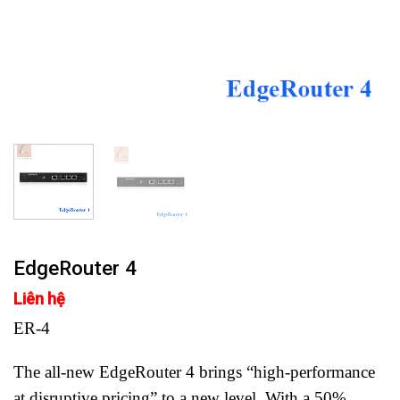
EdgeRouter 4
Liên hệ
ER-4
The all-new EdgeRouter 4 brings “high-performance
at disruptive pricing” to a new level. With a 50%