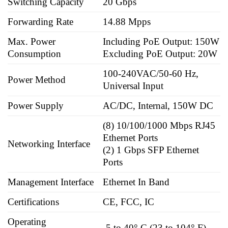
Switching Capacity
20 Gbps
Forwarding Rate
14.88 Mpps
Max. Power
Including PoE Output: 150W
Consumption
Excluding PoE Output: 20W
100-240VAC/50-60 Hz,
Power Method
Universal Input
Power Supply
AC/DC, Internal, 150W DC
(8) 10/100/1000 Mbps RJ45
Ethernet Ports
Networking Interface
(2) 1 Gbps SFP Ethernet
Ports
Management Interface
Ethernet In Band
Certifications
CE, FCC, IC
Operating
-5 to 40° C (23 to 104° F)