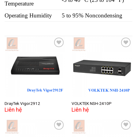
Temperature
Operating Humidity
5 to 95% Noncondensing
Add to
Add to
wishlist
wishlist
DrayTek Vigor2912
VOLKTEK NSH-2410P
Liên hệ
Liên hệ