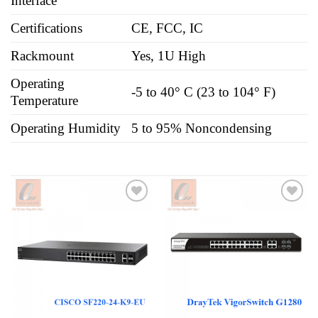
Interface
Certifications
CE, FCC, IC
Rackmount
Yes, 1U High
Operating
-5 to 40° C (23 to 104° F)
Temperature
Operating Humidity
5 to 95% Noncondensing
Add to
Add to
wishlist
wishlist