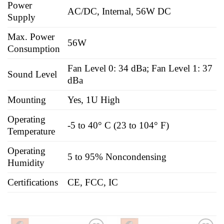
Power
AC/DC, Internal, 56W DC
Supply
Max. Power
56W
Consumption
Fan Level 0: 34 dBa; Fan Level 1: 37
Sound Level
dBa
Mounting
Yes, 1U High
Operating
-5 to 40° C (23 to 104° F)
Temperature
Operating
5 to 95% Noncondensing
Humidity
Certifications
CE, FCC, IC