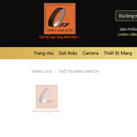
Skip
to
content
SẢN PHẨ
CHÍNH HÃ
Trang chủ
Giới thiệu
Camera
Thiết Bị Mạng
TRANG CHỦ
THIẾT BỊ MẠNG SWITCH
/