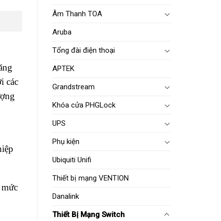
Âm Thanh TOA
Aruba
Tổng đài điện thoại
băng
APTEK
i các
Grandstream
ượng
Khóa cửa PHGLock
UPS
Phụ kiện
hiệp
Ubiquiti Unifi
Thiết bị mạng VENTION
i mức
Danalink
Thiết Bị Mạng Switch