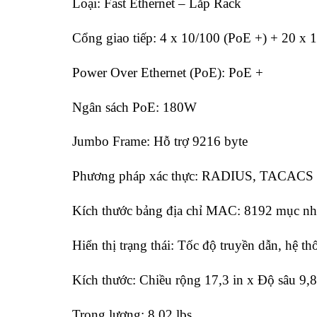
Loại: Fast Ethernet – Lắp Rack
Cổng giao tiếp: 4 x 10/100 (PoE +) + 20 x
Power Over Ethernet (PoE): PoE +
Ngân sách PoE: 180W
Jumbo Frame: Hỗ trợ 9216 byte
Phương pháp xác thực: RADIUS, TACACS
Kích thước bảng địa chỉ MAC: 8192 mục n
Hiển thị trạng thái: Tốc độ truyền dẫn, hệ th
Kích thước: Chiều rộng 17,3 in x Độ sâu 9,8
Trọng lượng: 8,02 lbs