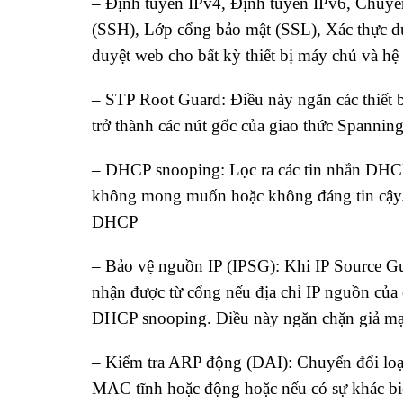
– Định tuyến IPv4, Định tuyến IPv6, Chuyể
(SSH), Lớp cổng bảo mật (SSL), Xác thực dự
duyệt web cho bất kỳ thiết bị máy chủ và hệ
– STP Root Guard: Điều này ngăn các thiết 
trở thành các nút gốc của giao thức Spanning
– DHCP snooping: Lọc ra các tin nhắn DHCP v
không mong muốn hoặc không đáng tin cậy. 
DHCP
– Bảo vệ nguồn IP (IPSG): Khi IP Source Guar
nhận được từ cổng nếu địa chỉ IP nguồn của
DHCP snooping. Điều này ngăn chặn giả mạo
– Kiểm tra ARP động (DAI): Chuyển đổi loại
MAC tĩnh hoặc động hoặc nếu có sự khác biệ