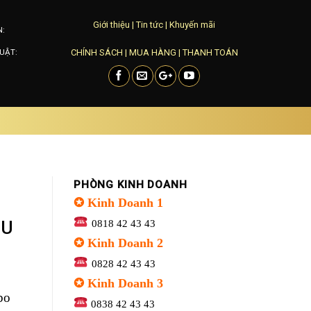
Giới thiệu
|
Tin tức
|
Khuyến mãi
N:
CHÍNH SÁCH
|
MUA HÀNG
|
THANH TOÁN
UẬT:
PHÒNG KINH DOANH
✪ Kinh Doanh 1
EU
0818 42 43 43
✪ Kinh Doanh 2
0828 42 43 43
E
✪ Kinh Doanh 3
bo
0838 42 43 43