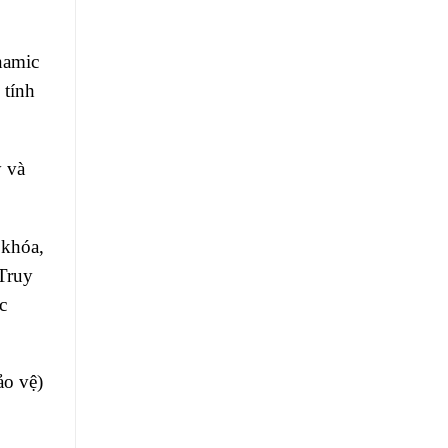
namic
 tính
ý và
 khóa,
 Truy
c
ảo vệ)