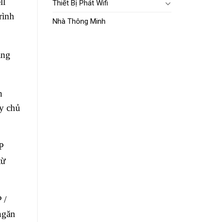
ll
Thiết Bị Phát Wifi
rình
Nhà Thông Minh
ạng
n
y chủ
P
từ
 /
ngăn