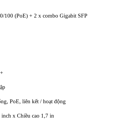
 10/100 (PoE) + 2 x combo Gigabit SFP
 +
hập
ống, PoE, liên kết / hoạt động
 inch x Chiều cao 1,7 in