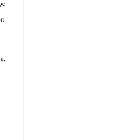
ọc
ng
vụ,