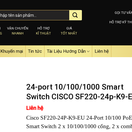
GỌI TƯ VẤ
HỖ TRỢ KỸ TH
M
VẬN CHUYỂN
HỖ TRỢ
GIÁ
NG
NHANH
KĨ THUẬT
TỐT NHẤT
Khuyến mại
Tin tức
Tài Liệu Hướng Dẫn
Liên hệ
24-port 10/100/1000 Smart
Switch CISCO SF220-24p-K9-
Add to
Liên hệ
wishlist
Cisco SF220-24P-K9-EU 24-Port 10/100 Po
Smart Switch 2 x 10/100/1000 cổng, 2 x com