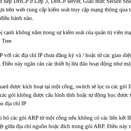
n tiếp DHCP ở Lớp 3, DHCP server, Giao thức Secure She
a trên web cung cấp kiểm soát truy cập mạng thông qua t
 điều hành nào.
bị cạnh không nằm trong sự kiểm soát của quản trị viên m
 Tree
ới các địa chỉ IP chưa đăng ký và / hoặc từ các giao diệ
Điều này ngăn cản các thiết bị lừa đảo hoạt động như má
d được kích hoạt tại một cổng, switch sẽ lọc ra các gói I
 các gói không được cấu hình tĩnh hoặc tự động học được 
 địa chỉ IP
 bỏ các gói ARP từ một cổng nếu không có các liên kết IP
t giữa địa chỉ nguồn hoặc đích trong gói ARP. Điều này 