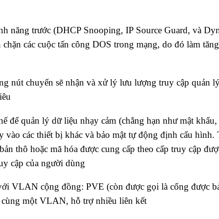
ính năng trước (DHCP Snooping, IP Source Guard, và Dy
 chặn các cuộc tấn công DOS trong mạng, do đó làm tăng
g nút chuyển sẽ nhận và xử lý lưu lượng truy cập quản l
iêu
hế để quản lý dữ liệu nhạy cảm (chẳng hạn như mật khẩu,
ày vào các thiết bị khác và bảo mật tự động định cấu hình.
bản thô hoặc mã hóa được cung cấp theo cấp truy cập đượ
ruy cập của người dùng
với VLAN cộng đồng: PVE (còn được gọi là cổng được b
ng cùng một VLAN, hỗ trợ nhiều liên kết