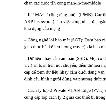
chặn các cuộc tấn công man-in-the-middle
– IP / MAC / cổng ràng buộc (IPMB): Các t
ARP Inspection) làm việc cùng nhau để ngăn
khả dụng của mạng
– Công nghệ lõi bảo mật (SCT): Đảm bảo rằn
giao thức bất kể lưu lượng truy cập là bao nh
– Dữ liệu nhạy cảm an toàn (SSD): Một cơ c
v.v.) an toàn trên nút chuyển, điền dữ liệu n
cập để xem dữ liệu nhạy cảm dưới dạng văn 
định cấu hình người dùng và phương thức t
– Cách ly lớp 2 Private VLAN Edge (PVE) 
cung cấp lớp cách ly 2 giữa các thiết bị tro