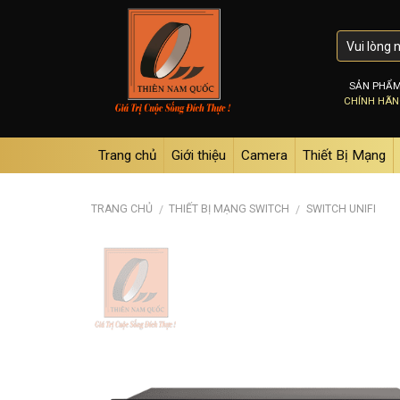
Skip
to
content
SẢN PHẨ
CHÍNH HÃ
Trang chủ
Giới thiệu
Camera
Thiết Bị Mạng
TRANG CHỦ
THIẾT BỊ MẠNG SWITCH
SWITCH UNIFI
/
/