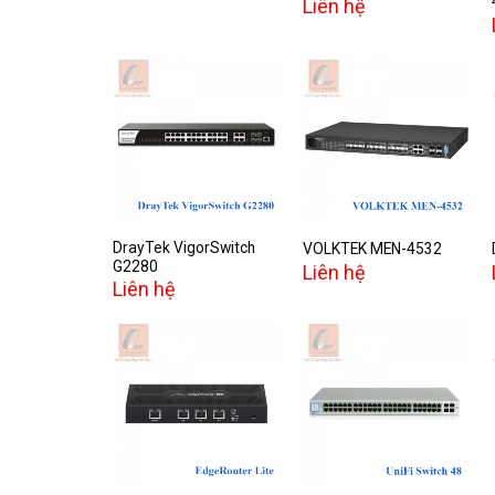
Liên hệ
Add to
Add to
wishlist
wishlist
DrayTek VigorSwitch
VOLKTEK MEN-4532
G2280
Liên hệ
Liên hệ
Add to
Add to
wishlist
wishlist