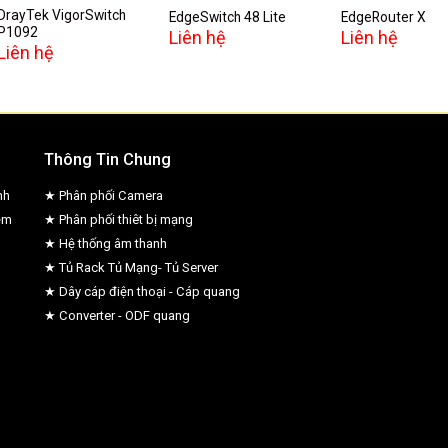
DrayTek VigorSwitch
EdgeSwitch 48 Lite
EdgeRouter X
P1092
Liên hệ
Liên hệ
Liên hệ
Thông Tin Chung
nh
★ Phân phối Camera
ệm
★ Phân phối thiêt bị mạng
★ Hệ thống âm thanh
★ Tủ Rack Tủ Mạng- Tủ Server
★ Dây cáp điện thoại - Cáp quang
★ Converter - ODF quang