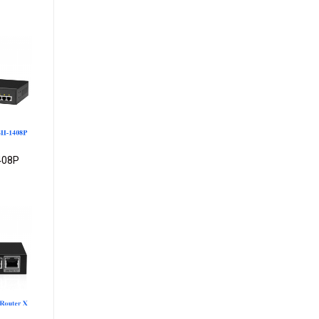
dd to
ishlist
408P
dd to
ishlist