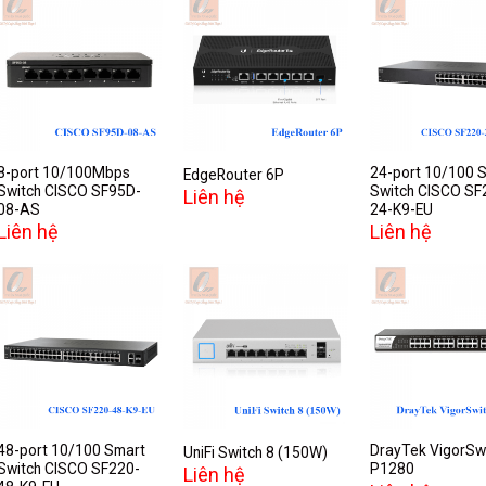
Add to
Add to
A
wishlist
wishlist
w
8-port 10/100Mbps
24-port 10/100 
EdgeRouter 6P
Switch CISCO SF95D-
Switch CISCO SF
Liên hệ
08-AS
24-K9-EU
Liên hệ
Liên hệ
Add to
Add to
A
wishlist
wishlist
w
48-port 10/100 Smart
DrayTek VigorSw
UniFi Switch 8 (150W)
Switch CISCO SF220-
P1280
Liên hệ