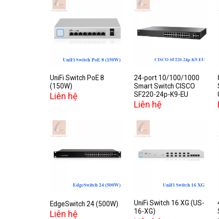
Add to
Add to
wishlist
wishlist
UniFi Switch PoE 8
24-port 10/100/1000
(150W)
Smart Switch CISCO
SF220-24p-K9-EU
Liên hệ
Liên hệ
Add to
Add to
wishlist
wishlist
UniFi Switch 16 XG (US-
EdgeSwitch 24 (500W)
16-XG)
Liên hệ