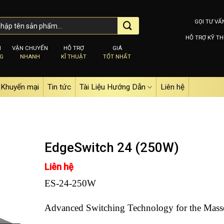
GỌI TƯ VẤ
HỖ TRỢ KỸ TH
M
VẬN CHUYỂN
HỖ TRỢ
GIÁ
NG
NHANH
KĨ THUẬT
TỐT NHẤT
Khuyến mại
Tin tức
Tài Liệu Hướng Dẫn
Liên hệ
EdgeSwitch 24 (250W)
Liên hệ
Add to
ES-24-250W
wishlist
Advanced Switching Technology for the Mass