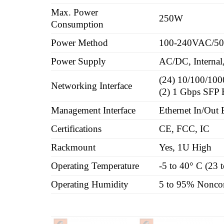
Max. Power
250W
Consumption
Power Method
100-240VAC/50-6
Power Supply
AC/DC, Interna
(24) 10/100/100
Networking Interface
(2) 1 Gbps SFP E
Management Interface
Ethernet In/Out
Certifications
CE, FCC, IC
Rackmount
Yes, 1U High
Operating Temperature
-5 to 40° C (23 
Operating Humidity
5 to 95% Nonco