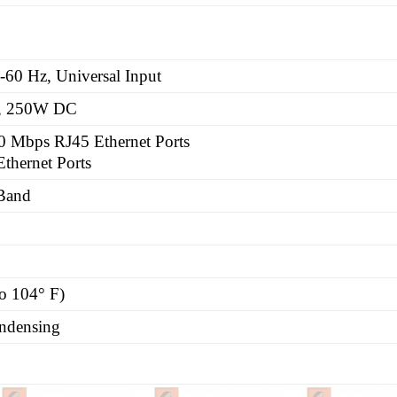
0 Hz, Universal Input
l, 250W DC
0 Mbps RJ45 Ethernet Ports
thernet Ports
 Band
to 104° F)
ndensing