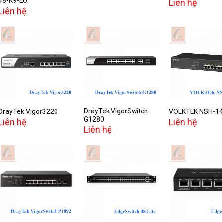
48-K9-EU
Liên hệ
Liên hệ
Add to
Add to
A
wishlist
wishlist
w
DrayTek VigorSwitch
DrayTek Vigor3220
VOLKTEK NSH-1
G1280
Liên hệ
Liên hệ
Liên hệ
Add to
Add to
A
wishlist
wishlist
w