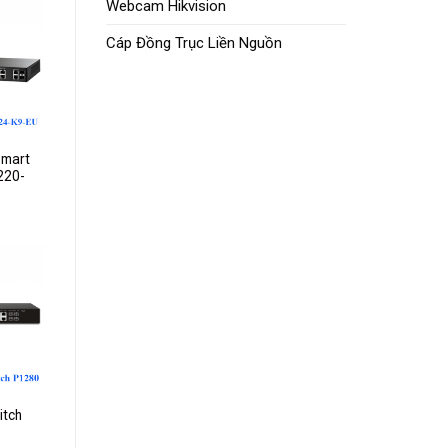
Webcam Hikvision
Cáp Đồng Trục Liền Nguồn
dd to
ishlist
Smart
220-
dd to
ishlist
itch