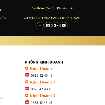
Giới thiệu
|
Tin tức
|
Khuyến mãi
N:
CHÍNH SÁCH
|
MUA HÀNG
|
THANH TOÁN
UẬT:
PHÒNG KINH DOANH
✪ Kinh Doanh 1
0818 42 43 43
✪ Kinh Doanh 2
0828 42 43 43
✪ Kinh Doanh 3
es
0838 42 43 43