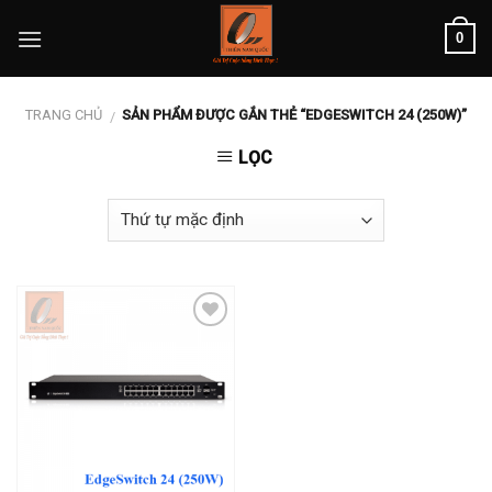
Skip
0
to
content
TRANG CHỦ
SẢN PHẨM ĐƯỢC GẮN THẺ “EDGESWITCH 24 (250W)”
/
LỌC
Add to
wishlist