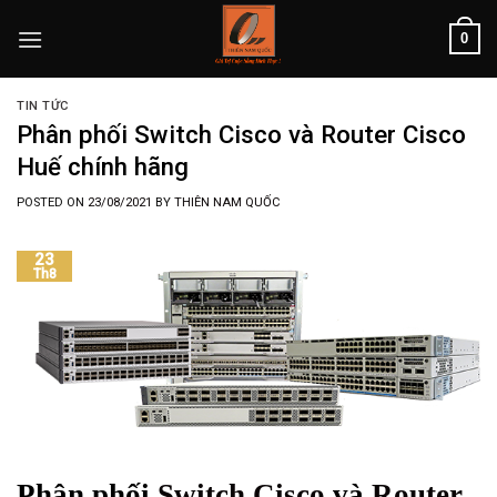
Skip
0
to
content
TIN TỨC
Phân phối Switch Cisco và Router Cisco
Huế chính hãng
POSTED ON
23/08/2021
BY
THIÊN NAM QUỐC
23
Th8
Phân phối
Switch Cisco
và
Router