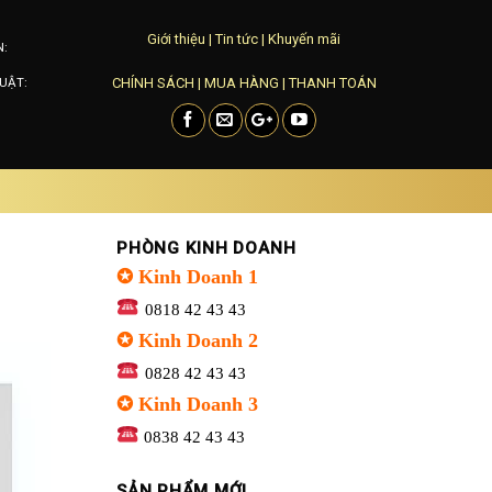
Giới thiệu
|
Tin tức
|
Khuyến mãi
N:
CHÍNH SÁCH
|
MUA HÀNG
|
THANH TOÁN
UẬT:
PHÒNG KINH DOANH
✪ Kinh Doanh 1
0818 42 43 43
✪ Kinh Doanh 2
0828 42 43 43
✪ Kinh Doanh 3
0838 42 43 43
SẢN PHẨM MỚI