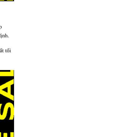
p
định.
t tối