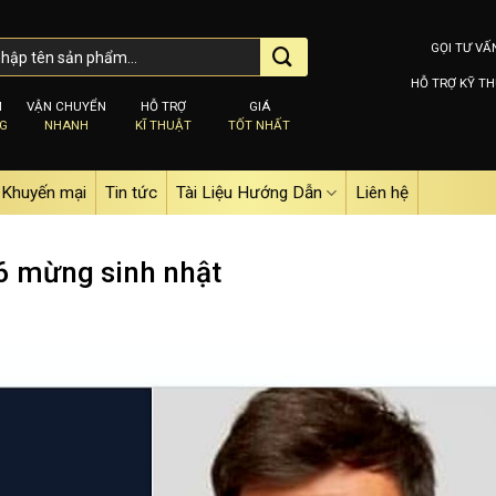
GỌI TƯ VẤ
HỖ TRỢ KỸ TH
M
VẬN CHUYỂN
HỖ TRỢ
GIÁ
NG
NHANH
KĨ THUẬT
TỐT NHẤT
Khuyến mại
Tin tức
Tài Liệu Hướng Dẫn
Liên hệ
6 mừng sinh nhật