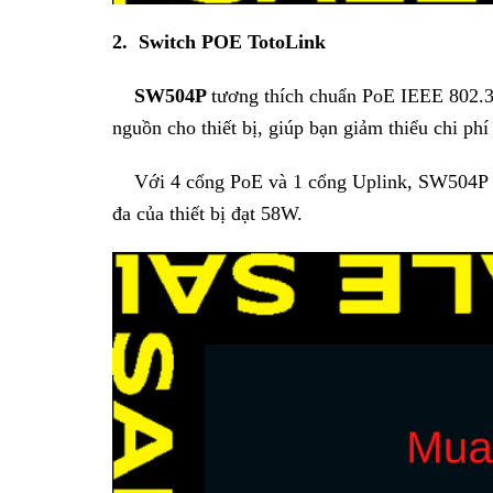
2. Switch POE TotoLink
SW504P
tương thích chuẩn PoE IEEE 802.3a
nguồn cho thiết bị, giúp bạn giảm thiểu chi phí
Với 4 cổng PoE và 1 cổng Uplink, SW504P có 
đa của thiết bị đạt 58W.