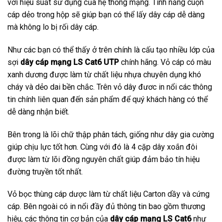
với hiệu suất sử dụng của hệ thống mạng. Tính năng cuộn
cáp dẻo trong hộp sẽ giúp bạn có thể lấy dây cáp dễ dàng
mà không lo bị rối dây cáp.
Như các bạn có thể thấy ở trên chính là cấu tạo nhiều lớp của
sợi
dây cáp mạng LS Cat6 UTP
chính hãng. Vỏ cáp có màu
xanh dương được làm từ chất liệu nhựa chuyên dụng khó
cháy và dẻo dai bền chắc. Trên vỏ dây đươc in nổi các thông
tin chính liên quan đến sản phẩm để quý khách hàng có thể
dễ dàng nhận biết.
Bên trong là lõi chữ thập phân tách, giống như dây gia cường
giúp chịu lực tốt hơn. Cùng với đó là 4 cặp dây xoắn đôi
được làm từ lõi đồng nguyên chất giúp đảm bảo tín hiệu
đường truyền tốt nhất.
Vỏ bọc thùng cáp dược làm từ chất liệu Carton dầy và cứng
cáp. Bên ngoài có in nổi đầy đủ thông tin bao gồm thương
hiệu, các thông tin cơ bản của
dây cáp mạng LS Cat6
như