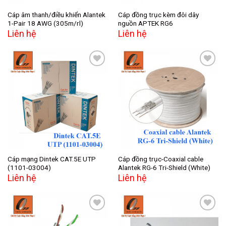
Cáp âm thanh/điều khiển Alantek
Cáp đồng trục kèm đôi dây
1-Pair 18 AWG (305m/rl)
nguồn APTEK RG6
Liên hệ
Liên hệ
Add to
Add to
wishlist
wishlist
Cáp mạng Dintek CAT.5E UTP
Cáp đồng trục-Coaxial cable
(1101-03004)
Alantek RG-6 Tri-Shield (White)
Liên hệ
Liên hệ