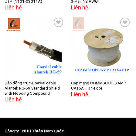
UTP (1101-03011A)
3-Pair 18 AWG
Liên hệ
Liên hệ
Add to
Add to
wishlist
wishlist
Cáp đồng trục-Coaxial cable
Cáp mạng COMMSCOPE/AMP
Alantek RG-59 Standard Shield
CAT6A FTP 4 đôi
with Flooding Compound
Liên hệ
Liên hệ
Công ty TNHH Thiên Nam Quốc