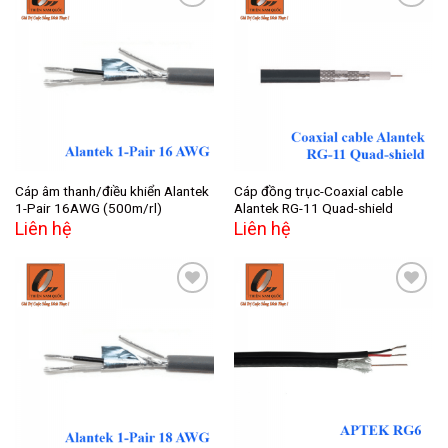
Add to
Add to
wishlist
wishlist
Cáp âm thanh/điều khiển Alantek
Cáp đồng trục-Coaxial cable
1-Pair 16AWG (500m/rl)
Alantek RG-11 Quad-shield
Liên hệ
Liên hệ
Add to
Add to
wishlist
wishlist