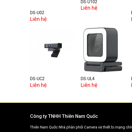
DS-U102
Liên hệ
DS-U02
Liên hệ
Add to
Add to
wishlist
wishlist
DS-UC2
DS-UL4
Liên hệ
Liên hệ
Công ty TNHH Thiên Nam Quốc
Thiên Nam Quốc Nhà phân phối Camera và thiết bị mạng chí