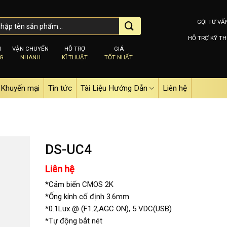
GỌI TƯ VẤ
HỖ TRỢ KỸ TH
M
VẬN CHUYỂN
HỖ TRỢ
GIÁ
NG
NHANH
KĨ THUẬT
TỐT NHẤT
Khuyến mại
Tin tức
Tài Liệu Hướng Dẫn
Liên hệ
DS-UC4
Liên hệ
Add to
*Cảm biến CMOS 2K
wishlist
*Ống kính cố định 3.6mm
*0.1Lux @ (F1.2,AGC ON), 5 VDC(USB)
*Tự động bắt nét