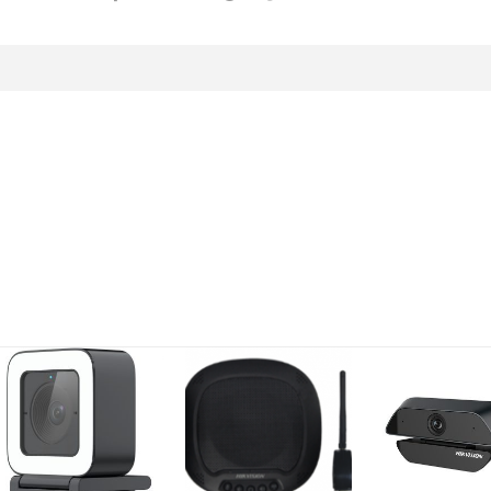
Add to
Add to
A
wishlist
wishlist
w