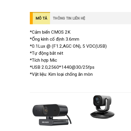
MÔ TẢ
THÔNG TIN LIÊN HỆ
*Cảm biến CMOS 2K
*Ống kính cố định 3.6mm
*0.1Lux @ (F1.2,AGC ON), 5 VDC(USB)
*Tự động bắt nét
*Tích hợp Mic
*USB 2.0,2560*1440@30/25fps
*Vật liệu: Kim loại chống ăn mòn
Add to
Add to
wishlist
wishlist