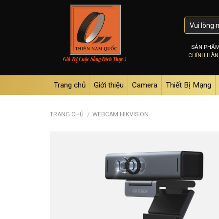
Skip
to
content
SẢN PHẨ
CHÍNH HÃ
Trang chủ
Giới thiệu
Camera
Thiết Bị Mạng
TRANG CHỦ
WEBCAM HIKVISION
/