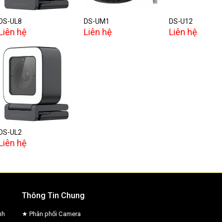
DS-UL8
DS-UM1
DS-U12
Liên hệ
Liên hệ
Liên hệ
Add to
wishlist
DS-UL2
Liên hệ
Thông Tin Chung
nh
★ Phân phối Camera