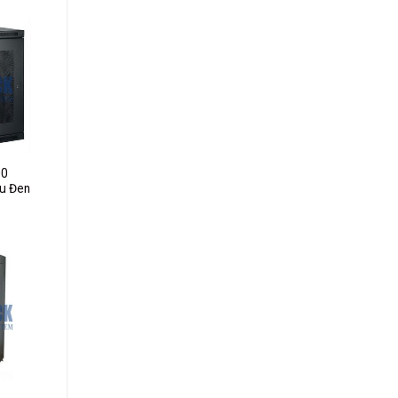
dd to
ishlist
00
u Đen
dd to
ishlist