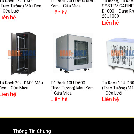
Tủ Rack 15U-D600
Tủ Rack 20U-D800 Màu
Tủ mạng, Tủ Rac
(Treo Tường) Màu Đen
Kem – Cửa Mica
SYSTEM CABINE
– Cửa Lưới
D1000 – Dana Rr
Liên hệ
20U1000
Liên hệ
Liên hệ
Add to
Add to
A
wishlist
wishlist
w
Tủ Rack 20U-D600 Màu
Tủ Rack 10U-D600
Tủ Rack 12U-D8
Đen – Cửa Mica
(Treo Tường) Màu Kem
(Treo Tường) M
– Cửa Mica
– Cửa Lưới
Liên hệ
Liên hệ
Liên hệ
Thông Tin Chung