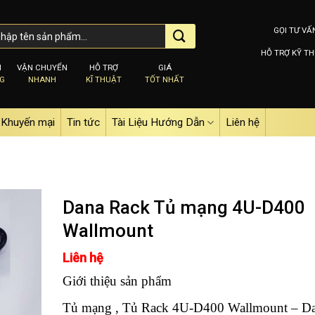
GỌI TƯ VẤ
HỖ TRỢ KỸ TH
M
VẬN CHUYỂN
HỖ TRỢ
GIÁ
NG
NHANH
KĨ THUẬT
TỐT NHẤT
Khuyến mại
Tin tức
Tài Liệu Hướng Dẫn
Liên hệ
Dana Rack Tủ mạng 4U-D400
Wallmount
Add to
Liên hệ
wishlist
Giới thiệu sản phẩm
Tủ mạng , Tủ Rack 4U-D400 Wallmount – D