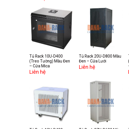
Add to
Add to
wishlist
wishlist
Tủ Rack 10U-D400
Tủ Rack 20U-D800 Màu
(Treo Tường) Màu Đen
Đen – Cửa Lưới
– Cửa Mica
Liên hệ
Liên hệ
Add to
Add to
wishlist
wishlist