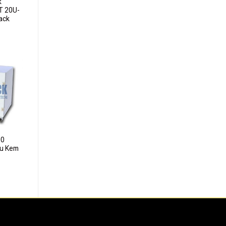
k
T 20U-
ack
dd to
ishlist
00
àu Kem