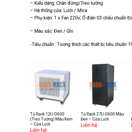
– Kiểu dáng: Chân đứng/Treo tường
– Hệ thống cửa: Lưới / Mica
– Phụ kiện: 1 x Fan 220v; Ổ điện 03 chấu chuẩn Đ
– Màu sắc: Đen / Ghi
-Tiêu chuẩn : Tương thích các thiết bị tiêu chuẩn 
Add to
Add to
wishlist
wishlist
Tủ Rack 12U-D600
Tủ Rack 27U-D600 Màu
(Treo Tường) Màu Kem
Đen – Cửa Lưới
– Cửa Lưới
Liên hệ
Liên hệ