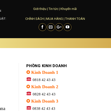
Giới thiệu
|
Tin tức
|
Khuyến mãi
N:
CHÍNH SÁCH
|
MUA HÀNG
|
THANH TOÁN
UẬT:
PHÒNG KINH DOANH
✪ Kinh Doanh 1
0818 42 43 43
✪ Kinh Doanh 2
0828 42 43 43
✪ Kinh Doanh 3
ana
0838 42 43 43