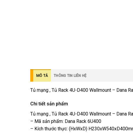
MÔ TẢ
THÔNG TIN LIÊN HỆ
Tủ mạng , Tủ Rack 4U-D400 Wallmount – Dana 
Chi tiết sản phẩm
Tủ mạng , Tủ Rack 4U-D400 Wallmount – Dana R
– Mã sản phẩm: Dana Rack 6U400
– Kích thước thực: (HxWxD) H230xW540xD400