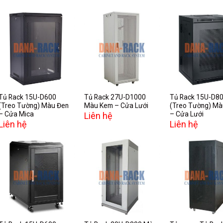
Add to
Add to
A
wishlist
wishlist
w
Tủ Rack 15U-D600
Tủ Rack 27U-D1000
Tủ Rack 15U-D8
(Treo Tường) Màu Đen
Màu Kem – Cửa Lưới
(Treo Tường) Mà
– Cửa Mica
– Cửa Lưới
Liên hệ
Liên hệ
Liên hệ
Add to
Add to
A
wishlist
wishlist
w