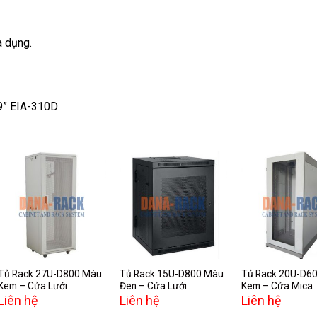
a dụng.
19” EIA-310D
Add to
Add to
A
wishlist
wishlist
w
Tủ Rack 27U-D800 Màu
Tủ Rack 15U-D800 Màu
Tủ Rack 20U-D6
Kem – Cửa Lưới
Đen – Cửa Lưới
Kem – Cửa Mica
Liên hệ
Liên hệ
Liên hệ