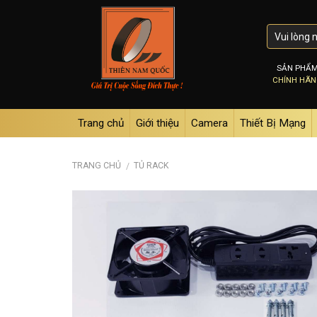
Skip
to
content
SẢN PHẨ
CHÍNH HÃ
Trang chủ
Giới thiệu
Camera
Thiết Bị Mạng
TRANG CHỦ
TỦ RACK
/