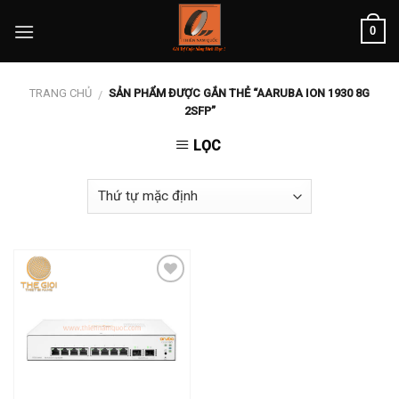
Skip
0
to
content
TRANG CHỦ
SẢN PHẨM ĐƯỢC GẮN THẺ “AARUBA ION 1930 8G
/
2SFP”
LỌC
Add to
wishlist