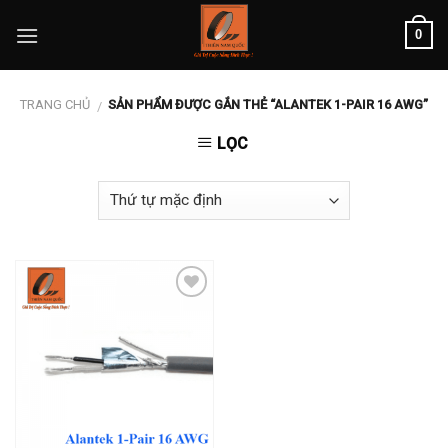
Skip
0
to
content
TRANG CHỦ
SẢN PHẨM ĐƯỢC GẮN THẺ “ALANTEK 1-PAIR 16 AWG”
/
LỌC
Add to
wishlist