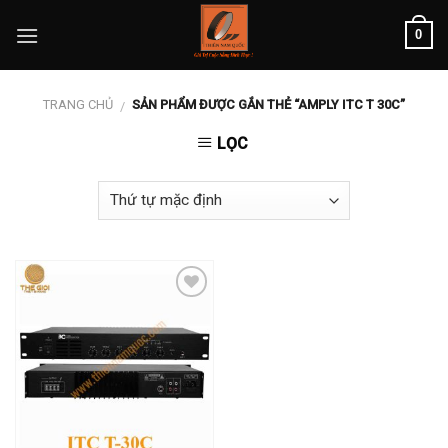
Skip
0
to
content
TRANG CHỦ
SẢN PHẨM ĐƯỢC GẮN THẺ “AMPLY ITC T 30C”
/
LỌC
Add to
wishlist