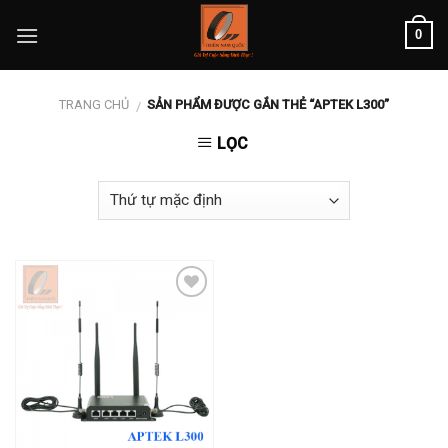
Skip
0
to
content
TRANG CHỦ
SẢN PHẨM ĐƯỢC GẮN THẺ “APTEK L300”
/
LỌC
Add to
wishlist