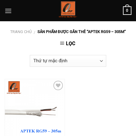
Skip
0
to
content
TRANG CHỦ
SẢN PHẨM ĐƯỢC GẮN THẺ “APTEK RG59 – 305M”
/
LỌC
Add to
wishlist