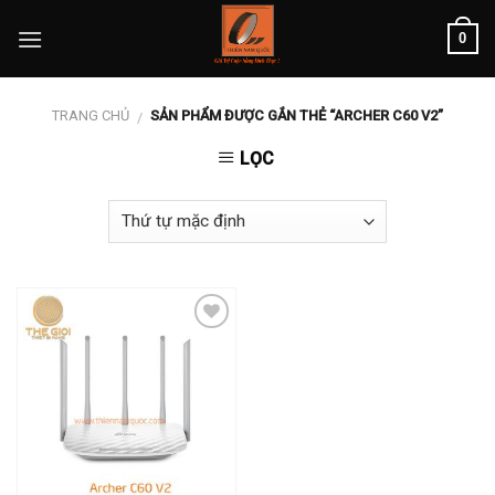
Skip
0
to
content
TRANG CHỦ
SẢN PHẨM ĐƯỢC GẮN THẺ “ARCHER C60 V2”
/
LỌC
Add to
wishlist