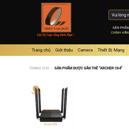
Skip
to
content
SẢN PHẨ
CHÍNH HÃ
Trang chủ
Giới thiệu
Camera
Thiết Bị Mạng
TRANG CHỦ
SẢN PHẨM ĐƯỢC GẮN THẺ “ARCHER C64”
/
Add to
wishlist