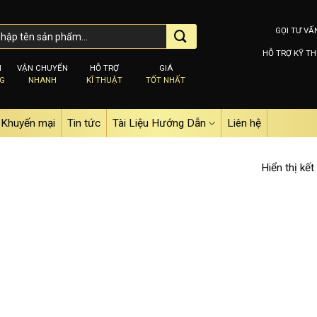
GỌI TƯ VẤ
HỖ TRỢ KỸ TH
M
VẬN CHUYỂN
HỖ TRỢ
GIÁ
NG
NHANH
KĨ THUẬT
TỐT NHẤT
Khuyến mại
Tin tức
Tài Liệu Hướng Dẫn
Liên hệ
Hiển thị kết