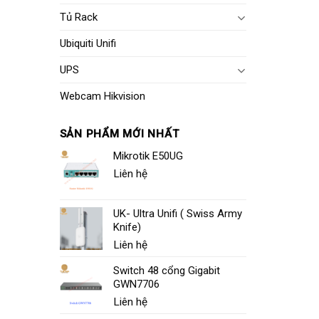
Tủ Rack
Ubiquiti Unifi
UPS
Webcam Hikvision
SẢN PHẨM MỚI NHẤT
Mikrotik E50UG
Liên hệ
UK- Ultra Unifi ( Swiss Army
Knife)
Liên hệ
Switch 48 cổng Gigabit
GWN7706
Liên hệ