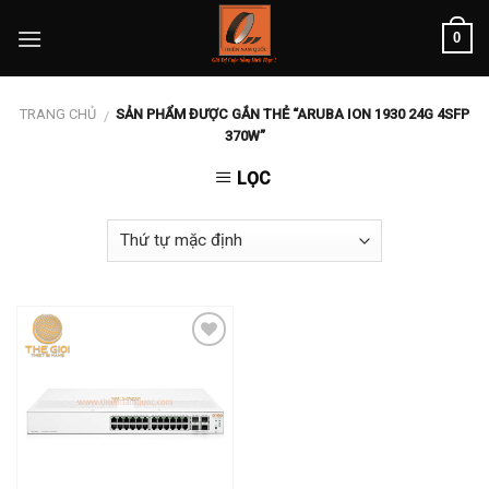
Skip
0
to
content
TRANG CHỦ
SẢN PHẨM ĐƯỢC GẮN THẺ “ARUBA ION 1930 24G 4SFP
/
370W”
LỌC
Add to
wishlist