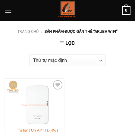
Skip
0
to
content
TRANG CHỦ
SẢN PHẨM ĐƯỢC GẮN THẺ “ARUBA WIFI”
/
LỌC
Add to
wishlist