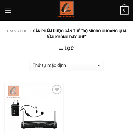
Skip
0
to
content
TRANG CHỦ
SẢN PHẨM ĐƯỢC GẮN THẺ “BỘ MICRO CHOÀNG QUA
/
ĐẦU KHÔNG DÂY UHF”
LỌC
Add to
wishlist