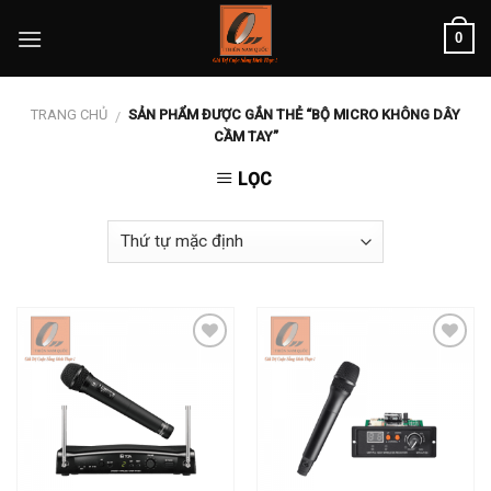
Skip
0
to
content
TRANG CHỦ
SẢN PHẨM ĐƯỢC GẮN THẺ “BỘ MICRO KHÔNG DÂY
/
CẦM TAY”
LỌC
Add to
Add to
wishlist
wishlist