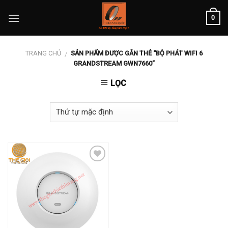
Skip
0
to
content
TRANG CHỦ
SẢN PHẨM ĐƯỢC GẮN THẺ “BỘ PHÁT WIFI 6
/
GRANDSTREAM GWN7660”
LỌC
Add to
wishlist