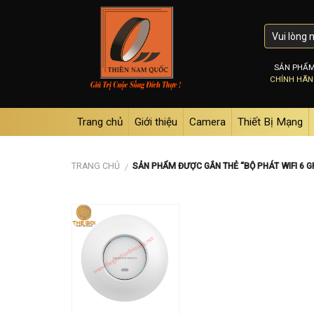
Skip
to
content
SẢN PHẨ
CHÍNH HÃ
Trang chủ
Giới thiệu
Camera
Thiết Bị Mạng
TRANG CHỦ
SẢN PHẨM ĐƯỢC GẮN THẺ “BỘ PHÁT WIFI 6
/
Add to
wishlist