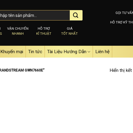
GỌI TƯ VẤ
HỖ TRỢ KỸ TH
M
VẬN CHUYỂN
HỖ TRỢ
GIÁ
NG
NHANH
KĨ THUẬT
TỐT NHẤT
Khuyến mại
Tin tức
Tài Liệu Hướng Dẫn
Liên hệ
Hiển thị kết
 GRANDSTREAM GWN7660E”