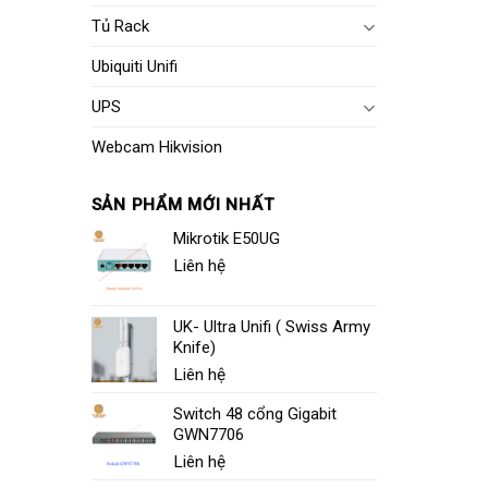
Tủ Rack
Ubiquiti Unifi
UPS
Webcam Hikvision
SẢN PHẨM MỚI NHẤT
Mikrotik E50UG
Liên hệ
UK- Ultra Unifi ( Swiss Army
Knife)
Liên hệ
Switch 48 cổng Gigabit
GWN7706
Liên hệ