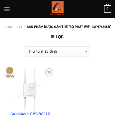
Skip
0
to
content
TRANG CHỦ
SẢN PHẨM ĐƯỢC GẮN THẺ “BỘ PHÁT WIFI GWN7630LR”
/
LỌC
Add to
wishlist