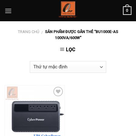
Skip
0
to
content
TRANG CHỦ
SẢN PHẨM ĐƯỢC GẮN THẺ “BU1000E-AS
/
1000VA/600W”
LỌC
Add to
wishlist