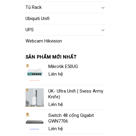
Tủ Rack
Ubiquiti Unifi
UPS
Webcam Hikvision
SẢN PHẨM MỚI NHẤT
Mikrotik E50UG
Liên hệ
UK- Ultra Unifi ( Swiss Army
Knife)
Liên hệ
Switch 48 cổng Gigabit
GWN7706
Liên hệ