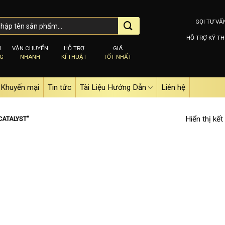
GỌI TƯ VẤ
HỖ TRỢ KỸ TH
M
VẬN CHUYỂN
HỖ TRỢ
GIÁ
NG
NHANH
KĨ THUẬT
TỐT NHẤT
Khuyến mại
Tin tức
Tài Liệu Hướng Dẫn
Liên hệ
Hiển thị kết
CATALYST”