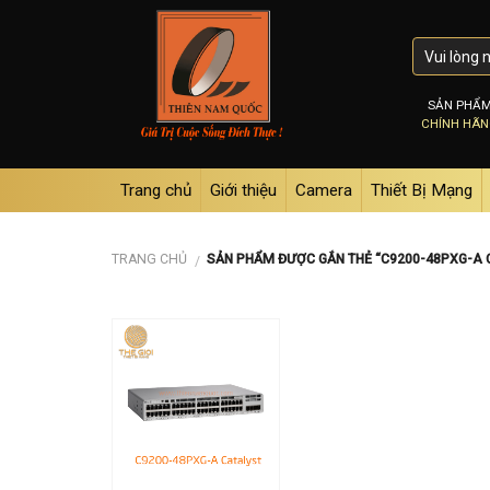
Skip
to
content
SẢN PHẨ
CHÍNH HÃ
Trang chủ
Giới thiệu
Camera
Thiết Bị Mạng
TRANG CHỦ
SẢN PHẨM ĐƯỢC GẮN THẺ “C9200-48PXG-A 
/
Add to
wishlist