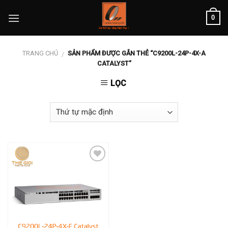
Skip
0
to
content
TRANG CHỦ
SẢN PHẨM ĐƯỢC GẮN THẺ “C9200L-24P-4X-A
/
CATALYST”
LỌC
Add to
wishlist