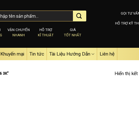
GỌI TƯ VẤ
HỖ TRỢ KỸ TH
M
VẬN CHUYỂN
HỖ TRỢ
GIÁ
NG
NHANH
KĨ THUẬT
TỐT NHẤT
Khuyến mại
Tin tức
Tài Liệu Hướng Dẫn
Liên hệ
Hiển thị kết
6 3K”