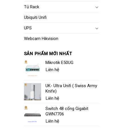
Tủ Rack
Ubiquiti Unifi
UPS
Webcam Hikvision
SẢN PHẨM MỚI NHẤT
Mikrotik E50UG
Liên hệ
UK- Ultra Unifi ( Swiss Army
Knife)
Liên hệ
Switch 48 cổng Gigabit
GWN7706
Liên hệ