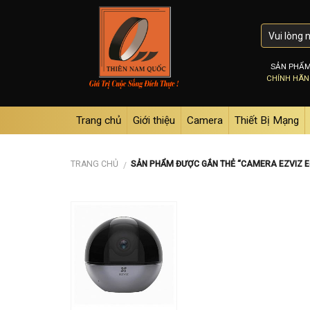
Skip
to
content
SẢN PHẨ
CHÍNH HÃ
Trang chủ
Giới thiệu
Camera
Thiết Bị Mạng
TRANG CHỦ
SẢN PHẨM ĐƯỢC GẮN THẺ “CAMERA EZVIZ E
/
Add to
wishlist