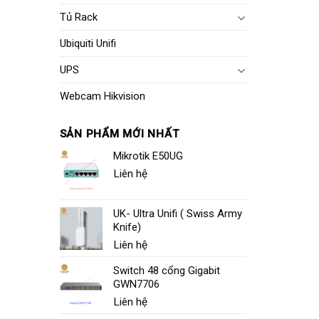
Tủ Rack
Ubiquiti Unifi
UPS
Webcam Hikvision
SẢN PHẨM MỚI NHẤT
Mikrotik E50UG
Liên hệ
UK- Ultra Unifi ( Swiss Army
Knife)
Liên hệ
Switch 48 cổng Gigabit
GWN7706
Liên hệ