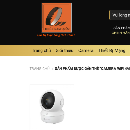
Skip
to
content
SẢN PHẨ
CHÍNH HÃ
Trang chủ
Giới thiệu
Camera
Thiết Bị Mạng
TRANG CHỦ
SẢN PHẨM ĐƯỢC GẮN THẺ “CAMERA WIFI 4M
/
Add to
wishlist