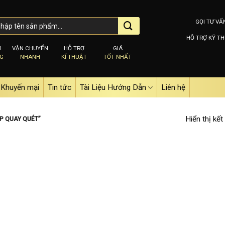
GỌI TƯ VẤ
HỖ TRỢ KỸ TH
M
VẬN CHUYỂN
HỖ TRỢ
GIÁ
NG
NHANH
KĨ THUẬT
TỐT NHẤT
Khuyến mại
Tin tức
Tài Liệu Hướng Dẫn
Liên hệ
Hiển thị kết
P QUAY QUÉT”