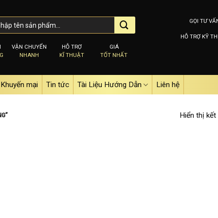
GỌI TƯ VẤ
HỖ TRỢ KỸ TH
M
VẬN CHUYỂN
HỖ TRỢ
GIÁ
NG
NHANH
KĨ THUẬT
TỐT NHẤT
Khuyến mại
Tin tức
Tài Liệu Hướng Dẫn
Liên hệ
Hiển thị kết
NG”