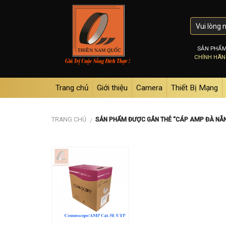
Skip
to
content
SẢN PHẨ
CHÍNH HÃ
Trang chủ
Giới thiệu
Camera
Thiết Bị Mạng
TRANG CHỦ
SẢN PHẨM ĐƯỢC GẮN THẺ “CÁP AMP ĐÀ NẴ
/
Add to
wishlist