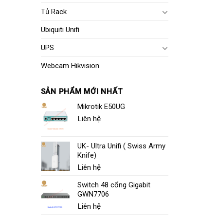
Tủ Rack
Ubiquiti Unifi
UPS
Webcam Hikvision
SẢN PHẨM MỚI NHẤT
Mikrotik E50UG
Liên hệ
UK- Ultra Unifi ( Swiss Army
Knife)
Liên hệ
Switch 48 cổng Gigabit
GWN7706
Liên hệ