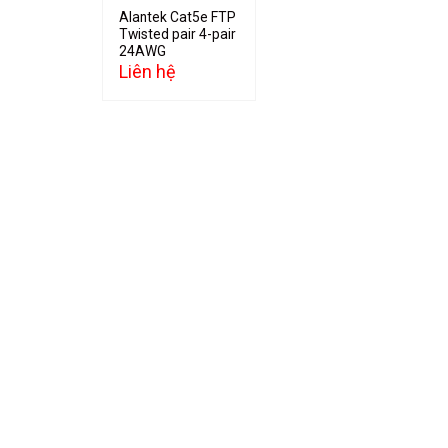
Alantek Cat5e FTP
Twisted pair 4-pair
24AWG
Liên hệ