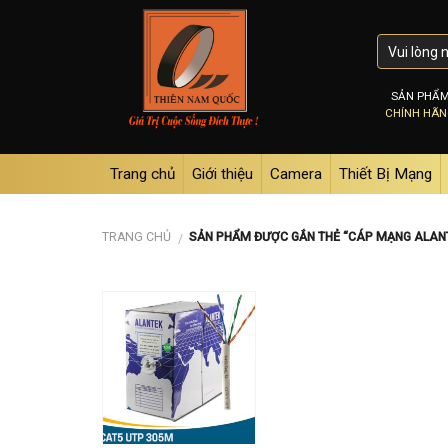
Skip
to
content
SẢN PHẨ
CHÍNH HÃ
Trang chủ
Giới thiệu
Camera
Thiết Bị Mạng
TRANG CHỦ
SẢN PHẨM ĐƯỢC GẮN THẺ “CÁP MẠNG ALAN
/
Add to
wishlist