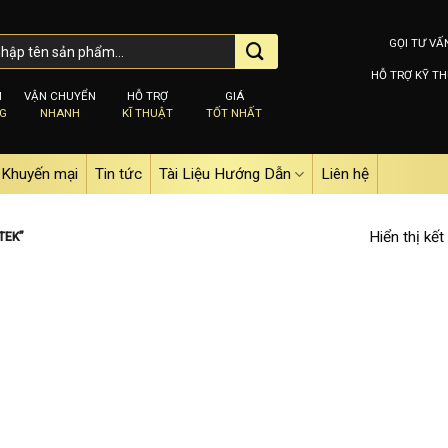
GỌI TƯ VẤ
HỖ TRỢ KỸ TH
M
VẬN CHUYỂN
HỖ TRỢ
GIÁ
NG
NHANH
KĨ THUẬT
TỐT NHẤT
Khuyến mại
Tin tức
Tài Liệu Hướng Dẫn
Liên hệ
Hiển thị kết
TEK”