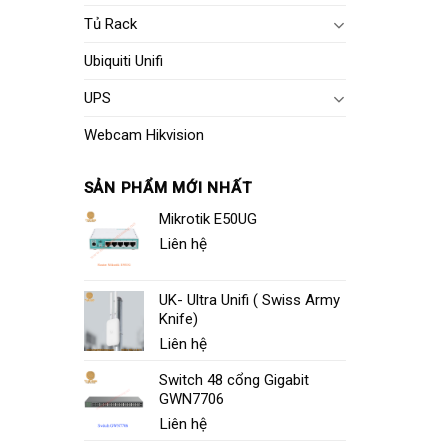
Tủ Rack
Ubiquiti Unifi
UPS
Webcam Hikvision
SẢN PHẨM MỚI NHẤT
Mikrotik E50UG
Liên hệ
UK- Ultra Unifi ( Swiss Army
Knife)
Liên hệ
Switch 48 cổng Gigabit
GWN7706
Liên hệ