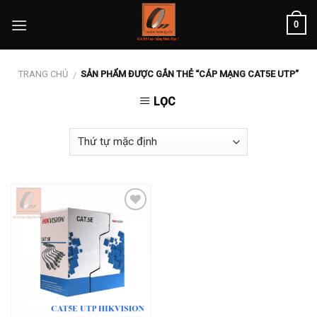
Skip
0
to
content
TRANG CHỦ
SẢN PHẨM ĐƯỢC GẮN THẺ “CÁP MẠNG CAT5E UTP”
/
LỌC
Add to
wishlist